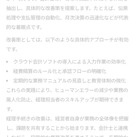
抽出し、具体的な改善策を提案します。たとえば、伝票
経営の安定化に直結する会計士のサポート
処理や支払管理の自動化、月次決算の迅速化などが代表
体制
的な着眼点です。
事例から学ぶ都内での経理手続き成功のコツ
改善策としては、以下のような具体的アプローチが有効
会計士事務所が導く成功事例に学ぶ経理改
です。
善
都内で実践された経理手続きの最適化事例
クラウド会計ソフトの導入による入力作業の効率化
経費精算のルール化と承認フローの明確化
会計士との連携から得られる実務的な気付
定期的な業務マニュアルの見直しと教育体制の強化
き
これらの実践により、ヒューマンエラーの減少や業務の
経理体制見直しで収益向上を実現した事務
属人化防止、経理担当者のスキルアップが期待できま
所の工夫
す。
会計士事務所と挑んだ経理改革の成功ポイ
経理手続きの改善は、経営者自身が業務の全体像を把握
ント
し、課題を共有することから始まります。会計士と連携