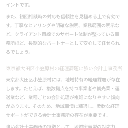
イントです。
解説
また、初回相談時の対応も信頼性を見極める上で有効で
信頼される会計士事務所の特徴と見抜き方
す。丁寧なヒアリングや明確な説明、業務範囲の明示な
会計士に依頼する際の注意点と選択基準
ど、クライアント目線でのサポート体制が整っている事
会計士事務所の実務経験が信頼性に直結す
務所ほど、長期的なパートナーとして安心して任せられ
る理由
るでしょう。
透明性ある事務所運営がもたらすメリット
専門家視点で解説する会計士選びのポイン
東京都大田区小笠原村の経理課題に強い会計士事務所
ト
東京都大田区小笠原村には、地域特有の経理課題が存在
経理体制強化を通じた収益アップ戦略を実践す
します。たとえば、複数拠点を持つ事業者や観光業・運
る方法
送業など、業種ごとの会計処理が複雑になりやすい傾向
会計士事務所が提案する収益アップの実践
があります。そのため、地域事情に精通し、柔軟な経理
例
サポートができる会計士事務所の存在が重要です。
経理体制強化に役立つ会計士のアドバイス
強い会計士事務所の特徴として、地域密着型の対応力