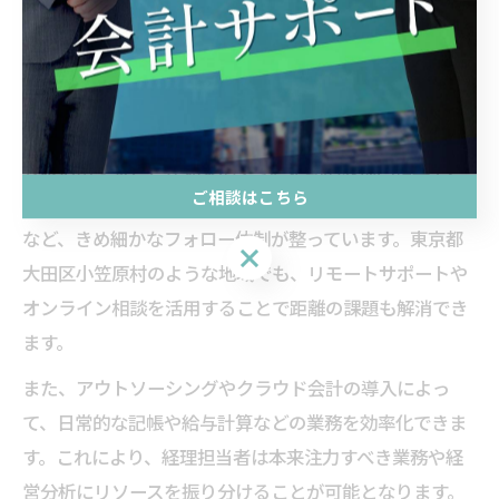
つ、徐々に全体最適を目指すことができます。
事務所サポートで経理業務の負担を軽減するコツ
経理業務の負担軽減には、会計士事務所のサポートを最
大限活用することが効果的です。定期的な巡回指導や、
ご相談はこちら
経理担当者からの質問対応、業務マニュアルの作成支援
など、きめ細かなフォロー体制が整っています。東京都
ご相談はこちら
大田区小笠原村のような地域でも、リモートサポートや
オンライン相談を活用することで距離の課題も解消でき
ます。
また、アウトソーシングやクラウド会計の導入によっ
て、日常的な記帳や給与計算などの業務を効率化できま
す。これにより、経理担当者は本来注力すべき業務や経
営分析にリソースを振り分けることが可能となります。