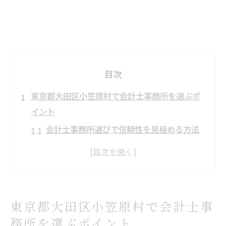
目次
東京都大田区小笠原村で会計士事務所を選ぶポ
イント
会計士事務所選びで信頼性を見極める方法
東京都大田区小笠原村の経理課題に強い会
計士事務所
会計士が提案する経理手続き改善の着眼点
事務所の実績から見抜く専門性の高さ
東京都大田区小笠原村で会計士事
経営者が押さえるべき会計士事務所の選定
務所を選ぶポイント