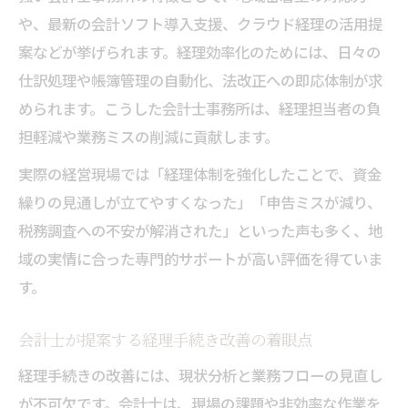
会計士と共に構築する利益最大化の仕組み
や、最新の会計ソフト導入支援、クラウド経理の活用提
事務所連携による収益力向上のポイント解
案などが挙げられます。経理効率化のためには、日々の
説
仕訳処理や帳簿管理の自動化、法改正への即応体制が求
経理強化で実現する会計士事務所の戦略的
められます。こうした会計士事務所は、経理担当者の負
支援
担軽減や業務ミスの削減に貢献します。
会計士と事務所連携による経営安定化の秘訣を
実際の経営現場では「経理体制を強化したことで、資金
公開
繰りの見通しが立てやすくなった」「申告ミスが減り、
会計士事務所との連携による経営基盤の強
税務調査への不安が解消された」といった声も多く、地
化
域の実情に合った専門的サポートが高い評価を得ていま
会計士が支える経営安定化のための実践ノ
す。
ウハウ
会計士が提案する経理手続き改善の着眼点
事務所協力で実現する経営戦略の一体化
経理手続きの改善には、現状分析と業務フローの見直し
会計士事務所が担う安定経営へのアプロー
が不可欠です。会計士は、現場の課題や非効率な作業を
チ