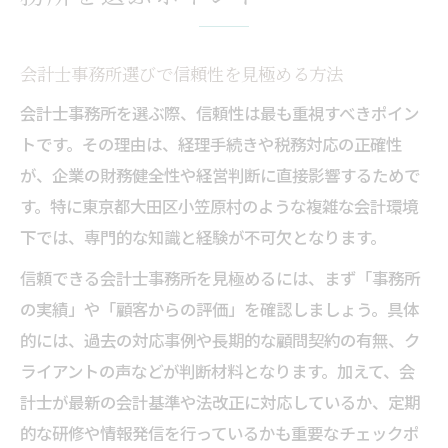
基準
経理手続き最適化への第一歩を会計士と共に踏
会計士事務所選びで信頼性を見極める方法
み出す
会計士と事務所が導く経理手続き見直しの
会計士事務所を選ぶ際、信頼性は最も重視すべきポイン
流れ
トです。その理由は、経理手続きや税務対応の正確性
が、企業の財務健全性や経営判断に直接影響するためで
経理の課題解決に会計士事務所が果たす役
す。特に東京都大田区小笠原村のような複雑な会計環境
割とは
下では、専門的な知識と経験が不可欠となります。
会計士事務所活用で経理ミスを減らす実践
法
信頼できる会計士事務所を見極めるには、まず「事務所
の実績」や「顧客からの評価」を確認しましょう。具体
会計士と進める経理フロー最適化のポイン
的には、過去の対応事例や長期的な顧問契約の有無、ク
ト
ライアントの声などが判断材料となります。加えて、会
事務所サポートで経理業務の負担を軽減す
計士が最新の会計基準や法改正に対応しているか、定期
るコツ
的な研修や情報発信を行っているかも重要なチェックポ
信頼できる会計士事務所の見極め方を専門家が