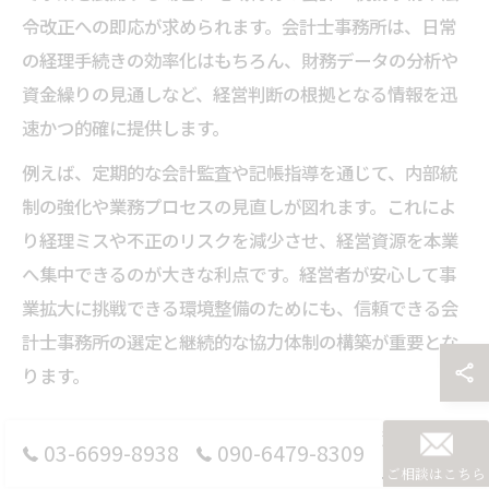
令改正への即応が求められます。会計士事務所は、日常
の経理手続きの効率化はもちろん、財務データの分析や
資金繰りの見通しなど、経営判断の根拠となる情報を迅
速かつ的確に提供します。
例えば、定期的な会計監査や記帳指導を通じて、内部統
制の強化や業務プロセスの見直しが図れます。これによ
り経理ミスや不正のリスクを減少させ、経営資源を本業
へ集中できるのが大きな利点です。経営者が安心して事
業拡大に挑戦できる環境整備のためにも、信頼できる会
計士事務所の選定と継続的な協力体制の構築が重要とな
ります。
会計士が支える経営安定化のための実践ノウハウ
03-6699-8938
090-6479-8309
ご相談はこちら
会計士が持つ実践的ノウハウは、経営安定化に大きく寄