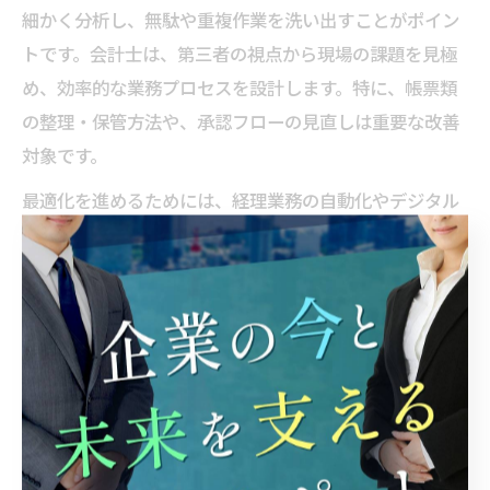
細かく分析し、無駄や重複作業を洗い出すことがポイン
トです。会計士は、第三者の視点から現場の課題を見極
め、効率的な業務プロセスを設計します。特に、帳票類
の整理・保管方法や、承認フローの見直しは重要な改善
対象です。
最適化を進めるためには、経理業務の自動化やデジタル
化も積極的に検討しましょう。例えば、定型業務の自動
仕訳やオンラインバンキングとの連携によって、手作業
の削減とミス防止が実現できます。会計士事務所は、こ
うしたシステム選定や導入サポートも行いますので、安
心して相談できます。
また、経理フローの見直しには、定期的な業務レビュー
やPDCAサイクルの導入が有効です。トライアル運用や
小規模な改善から始めることで、現場の負担を抑えつ