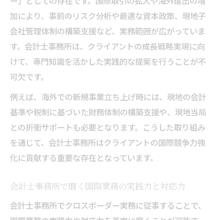
ー」としての存在です。国際取引の拡大や海外進出の増
会計士事務所で実現できる国際的な成長機
加により、事前のリスク分析や最適な資本政策、現地子
会
会社管理体制の構築支援など、実務範囲が広がっていま
会計士事務所の国際業務経験がもたらす将
す。会計士事務所は、クライアントの成長戦略実現に向
来性
けて、専門知識を活かした実践的な提案を行うことが不
グローバル案件に携わる会計士事務所での
可欠です。
昇進戦略
例えば、海外での新規事業立ち上げ時には、現地の会計
会計士事務所の国際領域での年収アップの
基準や税制に基づいた財務体制の構築支援や、現地当局
秘訣
との折衝サポートも必要となります。こうした取り組み
クロスボーダー案件を掴む実践的な知識とは
を通じて、会計士事務所はクライアントの国際競争力強
会計士事務所で必要なクロスボーダー知識
化に貢献する重要な存在となっています。
の習得法
会計士事務所で磨く国際業務の実践力と対応力
国際案件に挑戦する会計士事務所の勉強法
と準備
会計士事務所でクロスボーダー実務に従事することで、