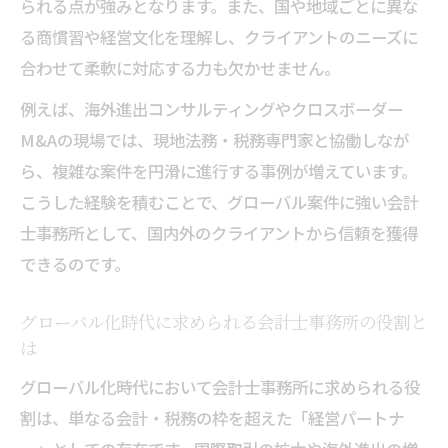
実務で差がつくクロスボーダー対応の極意
られる点が強みとなります。また、国や地域ごとに異な
る商慣習や経営文化を理解し、クライアントのニーズに
会計士事務所の実務で活きるクロスボーダ
合わせて柔軟に対応する力も欠かせません。
ー対応術
国際案件で成功する会計士事務所の現場ノ
例えば、海外進出コンサルティングやクロスボーダー
ウハウ
M&Aの現場では、現地法務・税務専門家と協働しなが
会計士事務所で求められるリスク管理と調
ら、複雑な案件を円滑に進行する事例が増えています。
整力
こうした経験を積むことで、グローバル案件に強い会計
士事務所として、国内外のクライアントから信頼を獲得
クロスボーダー実務で磨く会計士事務所の
できるのです。
専門力
会計士事務所の現場で役立つ事例共有と学
グローバル化時代に求められる会計士事務所の役割と
習法
は
会計士事務所の国際領域で広がるキャリア像
グローバル化時代において会計士事務所に求められる役
クロスボーダー案件で描く会計士事務所の
割は、単なる会計・税務の枠を超えた「経営パートナ
キャリアパス