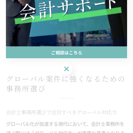
トからの信頼を獲得しています。
分析・提案力は、実務経験を積むことで磨かれるととも
に、先輩や専門家のアドバイスを積極的に取り入れるこ
とが成長の近道です。分析ツールや最新の業界動向を学
び続ける姿勢が、クロスボーダー案件でのキャリアアッ
プに直結します。
ご相談はこちら
ご相談はこちら
グローバル案件に強くなるための
事務所選び
会計士事務所選びで注目すべきグローバル対応力
グローバル化が加速する現代において、会計士事務所を