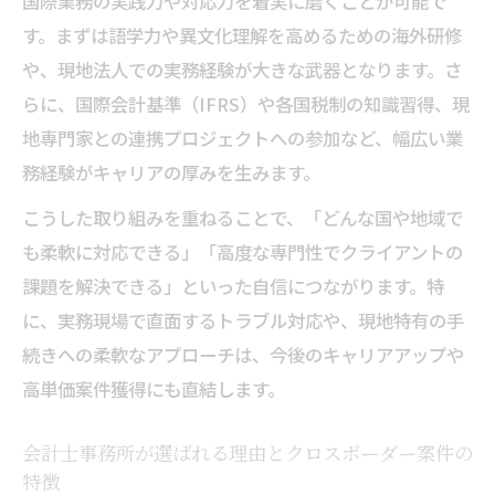
国際業務の実践力や対応力を着実に磨くことが可能で
現場で役立つ会計士事務所の実践的クロス
す。まずは語学力や異文化理解を高めるための海外研修
ボーダー知識
や、現地法人での実務経験が大きな武器となります。さ
会計士事務所のクロスボーダー案件で差が
らに、国際会計基準（IFRS）や各国税制の知識習得、現
つく知識領域
地専門家との連携プロジェクトへの参加など、幅広い業
会計士事務所の実務に直結する国際取引の
務経験がキャリアの厚みを生みます。
基礎知識
こうした取り組みを重ねることで、「どんな国や地域で
も柔軟に対応できる」「高度な専門性でクライアントの
課題を解決できる」といった自信につながります。特
に、実務現場で直面するトラブル対応や、現地特有の手
続きへの柔軟なアプローチは、今後のキャリアアップや
高単価案件獲得にも直結します。
会計士事務所が選ばれる理由とクロスボーダー案件の
特徴