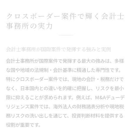
グローバル化時代に求められる会計士事務
所の役割とは
クロスボーダー案件で輝く会計士
会計士事務所で磨く国際業務の実践力と対
事務所の実力
応力
会計士事務所が選ばれる理由とクロスボー
ダー案件の特徴
会計士事務所が国際案件で発揮する強みと実例
会計士事務所が求める国際業務の必須スキル
会計士事務所が国際案件で発揮する最大の強みは、多様
国際業務に強い会計士事務所で必要な知識
な国や地域の法規制・会計基準に精通した専門性です。
特にクロスボーダー案件では、現地の会計・税務だけで
クロスボーダー対応で必須となる会計士事
なく、日本国内との違いを的確に把握し、リスクを最小
務所スキル
限に抑えることが求められます。例えば、M&Aデューデ
会計士事務所が重視する語学力と異文化対
リジェンス案件では、海外法人の財務諸表分析や現地税
応力
務リスクの洗い出しを通じて、投資判断材料を提供する
会計士事務所で活きる国際規準とコンプラ
役割が重要です。
イアンス力