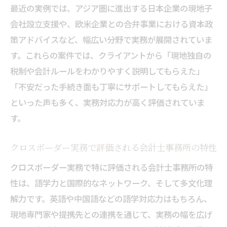
最近の実例では、アジア圏に進出する日本企業の現地子
実務で評価される会計士事務所の分析・提
会社設立支援や、欧米企業との合弁事業における資本政
案力
策アドバイスなど、幅広い分野で実務が展開されていま
グローバル案件に強くなるための事務所選び
す。これらの案件では、クライアントから「現地独自の
会計士事務所選びで注目すべきグローバル
税制や会計ルールをわかりやすく説明してもらえた」
対応力
「不安だった手続き面も丁寧にサポートしてもらえた」
クロスボーダー案件で実績豊富な会計士事
といった声も多く、実務対応力が高く評価されていま
務所の探し方
す。
会計士事務所の国際ネットワークとその価
値
クロスボーダー実務で評価される会計士事務所の特性
グローバル案件に最適な会計士事務所の特
クロスボーダー実務で特に評価される会計士事務所の特
徴
性は、語学力と国際的なネットワーク、そして多文化理
会計士事務所の選定基準と成長できる環境
解力です。英語や中国語などの語学対応力はもちろん、
とは
現地専門家や提携先との連携を通じて、実務の幅を広げ