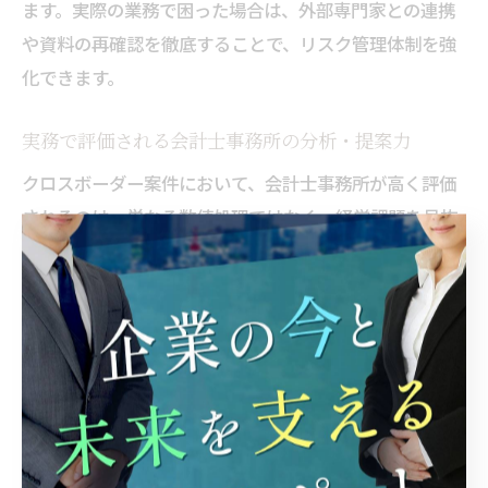
ます。実際の業務で困った場合は、外部専門家との連携
や資料の再確認を徹底することで、リスク管理体制を強
化できます。
実務で評価される会計士事務所の分析・提案力
クロスボーダー案件において、会計士事務所が高く評価
されるのは、単なる数値処理ではなく、経営課題を見抜
く分析力と具体的な提案力です。国際案件では、財務デ
ータの多面的な分析や、各国の経営環境を踏まえた最適
なソリューション提示が重要です。
例えば、海外事業の進出戦略や現地法人の資金調達プラ
ンなど、クライアントの事業成長を支える提案が求めら
れます。実際の現場では、複数の選択肢を提示し、メリ
ット・デメリットを明確に説明することで、クライアン