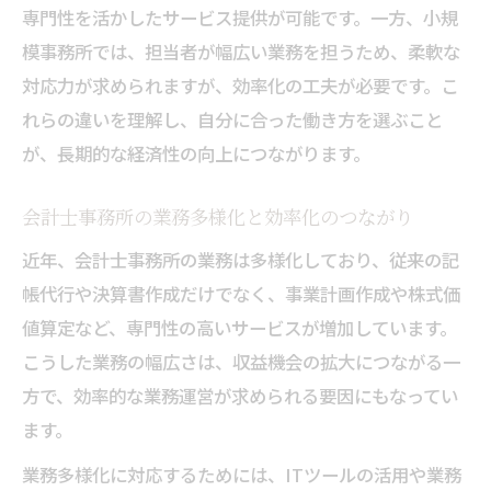
専門性を活かしたサービス提供が可能です。一方、小規
す
模事務所では、担当者が幅広い業務を担うため、柔軟な
生産性アップに役立つ会計士事務所の工夫
対応力が求められますが、効率化の工夫が必要です。こ
事務所運営で重視すべき経済性ポイント
れらの違いを理解し、自分に合った働き方を選ぶこと
会計士事務所の経済性と顧客満足の両立
が、長期的な経済性の向上につながります。
会計士事務所運営で注目の効率化ノウハウ
会計士事務所の業務多様化と効率化のつながり
会計士事務所における収益構造の実態を読み解
く
近年、会計士事務所の業務は多様化しており、従来の記
帳代行や決算書作成だけでなく、事業計画作成や株式価
会計士事務所の収益構造を詳しく解説
値算定など、専門性の高いサービスが増加しています。
税理士事務所の売上構成と経済性の関係
こうした業務の幅広さは、収益機会の拡大につながる一
会計士事務所規模別の収益性とは
方で、効率的な業務運営が求められる要因にもなってい
収益構造から見る会計士事務所の強み
ます。
会計士事務所の収益向上施策の実例紹介
業務多様化に対応するためには、ITツールの活用や業務
効率アップを目指すなら会計士事務所の業務改