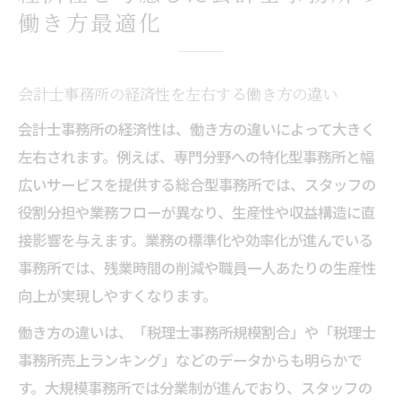
る影響
働き方最適化
生産性向上のために会計士事務所ができる
工夫
会計士事務所の経済性を左右する働き方の違い
会計事務所の効率化が業務生産性を左右する理
由
会計士事務所の経済性は、働き方の違いによって大きく
会計士事務所で重要な効率化の基本とは
左右されます。例えば、専門分野への特化型事務所と幅
広いサービスを提供する総合型事務所では、スタッフの
効率化が会計士事務所の生産性に与える効
役割分担や業務フローが異なり、生産性や収益構造に直
果
接影響を与えます。業務の標準化や効率化が進んでいる
実例で見る会計士事務所業務改善のポイン
事務所では、残業時間の削減や職員一人あたりの生産性
ト
向上が実現しやすくなります。
事務所全体の業績向上と経済性の関係性
働き方の違いは、「税理士事務所規模割合」や「税理士
会計士事務所で進むIT化と効率アップ
事務所売上ランキング」などのデータからも明らかで
経済性重視で選ぶ事務所運営の工夫とは
す。大規模事務所では分業制が進んでおり、スタッフの
会計士事務所経済性向上へ運営方法を見直