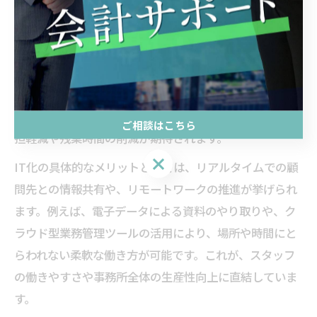
会計士事務所で進むIT化と効率アップ
近年、会計士事務所ではIT化の進展が著しく、業務効率
の大幅な向上が実現しています。クラウド会計ソフトや
電子申告システムの導入により、データ入力や書類作成
の自動化が進み、従来よりも少ない人員で多くの案件を
処理できるようになっています。これにより、職員の負
ご相談はこちら
担軽減や残業時間の削減が期待されます。
ご相談はこちら
IT化の具体的なメリットとしては、リアルタイムでの顧
問先との情報共有や、リモートワークの推進が挙げられ
ます。例えば、電子データによる資料のやり取りや、ク
ラウド型業務管理ツールの活用により、場所や時間にと
らわれない柔軟な働き方が可能です。これが、スタッフ
の働きやすさや事務所全体の生産性向上に直結していま
す。