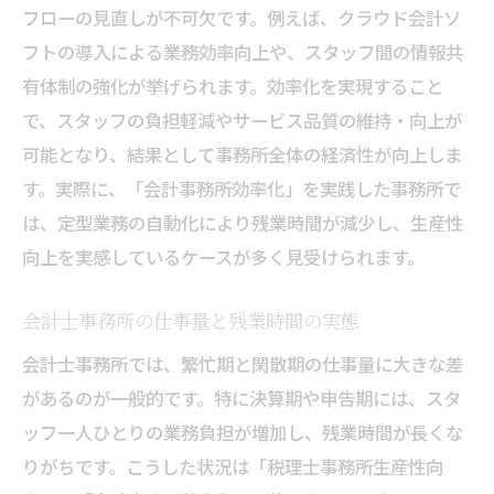
フローの見直しが不可欠です。例えば、クラウド会計ソ
善が鍵
フトの導入による業務効率向上や、スタッフ間の情報共
会計士事務所の業務改善が経済性を高める
有体制の強化が挙げられます。効率化を実現すること
効率アップを実現する会計士事務所の施策
で、スタッフの負担軽減やサービス品質の維持・向上が
業務効率化で会計士事務所の負担軽減を図
可能となり、結果として事務所全体の経済性が向上しま
る
す。実際に、「会計事務所効率化」を実践した事務所で
会計士事務所の生産性向上とスタッフ満足
は、定型業務の自動化により残業時間が減少し、生産性
度
向上を実感しているケースが多く見受けられます。
実践的な業務改善で会計士事務所が変わる
会計士事務所の仕事量と残業時間の実態
税理士事務所の生産性向上策で差がつく経済性
会計士事務所では、繁忙期と閑散期の仕事量に大きな差
税理士事務所の生産性向上が経済性を左右
があるのが一般的です。特に決算期や申告期には、スタ
会計士事務所の参考になる生産性改善例
ッフ一人ひとりの業務負担が増加し、残業時間が長くな
税理士事務所の業務効率化と収益力強化
りがちです。こうした状況は「税理士事務所生産性向
経済性視点で見る税理士事務所の運営法