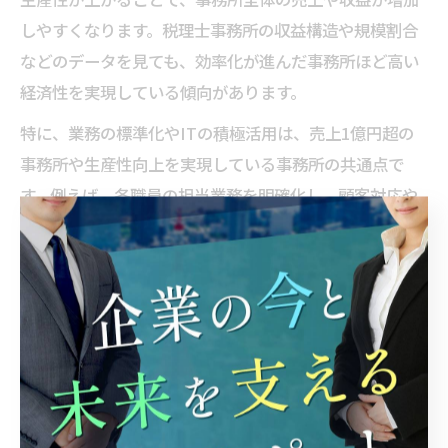
しやすくなります。税理士事務所の収益構造や規模割合
などのデータを見ても、効率化が進んだ事務所ほど高い
経済性を実現している傾向があります。
特に、業務の標準化やITの積極活用は、売上1億円超の
事務所や生産性向上を実現している事務所の共通点で
す。例えば、各職員の担当業務を明確化し、顧客対応や
事務作業を分業化することで、ミスや重複作業の削減が
図られ、結果として業績向上に繋がります。
ただし、売上や規模の拡大だけを追求すると、サービス
の質や職員の働きやすさが損なわれるリスクもあるた
め、経済性と職場環境のバランスを重視した経営判断が
求められます。