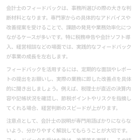
事前準備で会計士事務所相談を充実させる
会計士のフィードバックは、事務所選びの際の大きな判
方法
断材料となります。専門家からの具体的なアドバイスや
会計士事務所利用時に知っておきたい基礎
改善提案を受けることで、課題の発見や業務効率化につ
知識
ながるケースが多いです。特に税務申告や会計ソフト導
会計士事務所活用時の無料相談サービスの
入、経営相談などの場面では、実践的なフィードバック
活かし方
が事業の成長を左右します。
相談前に確認したい会計士事務所の対応範
フィードバックを活用するには、定期的な面談やレポー
囲
トの提出をお願いし、実際の業務に即した改善点を具体
会計士事務所との相談で大切な質問事項
的に聞き出しましょう。例えば、税理士が直近の決算内
容や記帳状況を確認し、節税ポイントやリスクを指摘し
失敗しないための会計士フィードバック活用法
てくれる場合、経営判断のスピードが上がります。
会計士フィードバックを活かした事務所選
びの実践法
注意点として、会計士の説明が専門用語ばかりにならな
会計士事務所選定で失敗しないための注意
いよう、分かりやすく解説してもらうことが大切です。
点