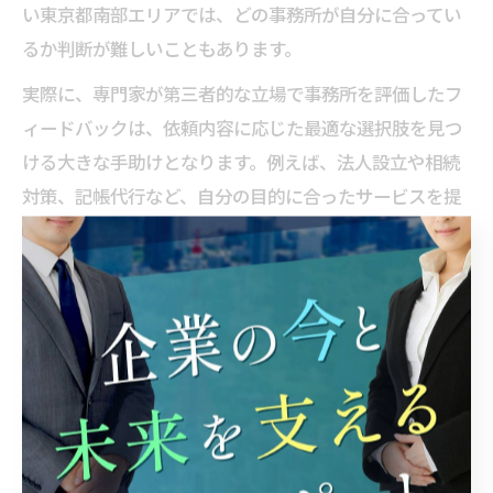
い東京都南部エリアでは、どの事務所が自分に合ってい
るか判断が難しいこともあります。
実際に、専門家が第三者的な立場で事務所を評価したフ
ィードバックは、依頼内容に応じた最適な選択肢を見つ
ける大きな手助けとなります。例えば、法人設立や相続
対策、記帳代行など、自分の目的に合ったサービスを提
供しているかどうかを見極めるポイントとして、専門家
の意見を参考にすることが推奨されます。
会計士事務所のサポート品質を見極める視点
会計士事務所のサポート品質を見極めるためには、いく
つかの視点が重要です。まず、相談対応の丁寧さや迅速
さ、説明の分かりやすさは基本的なポイントです。加え
て、税理士や公認会計士がどのような業種・依頼内容に