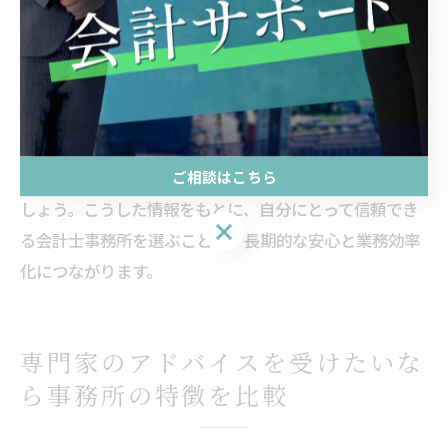
対応してきたか、実績や事例を確認することも欠かせま
せん。
特に大田区や練馬区の税理士事務所では、相続や法人
税、確定申告など多様なニーズに対応できる体制が求め
られます。サポート品質を見極める際は、無料相談の活
ご相談はこちら
用や顧客の声、過去の対応事例を積極的にチェックしま
しょう。こうした情報をもとに、自分にとって信頼でき
ご相談はこちら
る会計士事務所を選ぶことが、長期的な安心と業務効率
化につながります。
専門家のアドバイスを受けたいな
ら事務所の特徴を比較