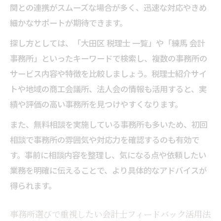
関との連携がスムーズな場合が多く、迅速な対応やきめ
東京都大田区練馬区で比較すべき事務所特
細かなサポートが期待できます。
性
探し方としては、「大田区 税理士 一覧」や「練馬 会計
信頼重視で選ぶ事務所と会計士フィードバック
事務所」といったキーワードで検索し、複数の事務所の
の重要性
サービス内容や特徴を比較しましょう。税理士紹介サイ
信頼できる会計士事務所を見極める重要な
トや地域の商工会議所、法人会の情報も活用すると、実
視点
績や評価の高い事務所を見つけやすくなります。
会計士フィードバックが信頼構築に与える
また、無料相談を実施している事務所も多いため、初回
影響
相談で事務所の雰囲気や対応力を確認するのも有効で
事務所選びで信頼性をチェックするポイン
す。事前に相談内容を整理し、気になる点や依頼したい
ト
業務を明確に伝えることで、より具体的なアドバイスが
会計士事務所の信頼度を高める活用術とは
得られます。
安心感を得られる会計士事務所の特徴とは
相談前に押さえたい会計士事務所活用ポイント
事務所選びで重視したい会計士フィードバック活用法