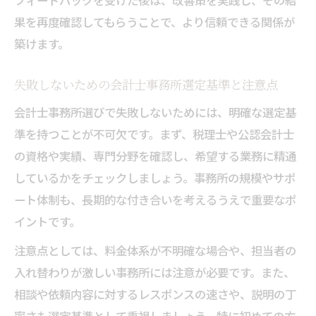
フィードバックを受けた後は、改善策を実践し、その結
果を再度確認してもらうことで、より信頼できる関係が
フィードバック活用で業務効率を高めるコ
築けます。
ツ
会計士の意見を的確に反映する活用の仕方
失敗しないための会計士事務所選定基準と注意点
会計士事務所選びに役立つフィードバック
会計士事務所選びで失敗しないためには、明確な選定基
の活用例
準を持つことが不可欠です。まず、税理士や公認会計士
の資格や実績、専門分野を確認し、希望する業務に精通
しているかをチェックしましょう。事務所の規模やサポ
ート体制も、長期的な付き合いを考えるうえで重要なポ
イントです。
注意点としては、料金体系が不明確な場合や、担当者の
入れ替わりが激しい事務所には注意が必要です。また、
相談や依頼内容に対するレスポンスの速さや、説明の丁