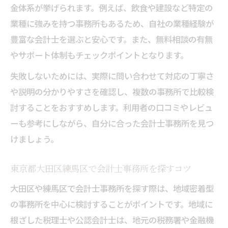
金体系が挙げられます。例えば、飲食や建設など特定の
専門家の意見が信頼できる事務所選定につ
業種に強みを持つ事務所もあるため、自社の業種経験が
ながる
豊富な会計士を選ぶと安心です。また、無料相談の有無
会計士事務所のサポート品質を見極める視
やサポート体制もチェックポイントとなります。
点
専門家のアドバイスを受けたいなら事務所の特
失敗しないためには、実際に問い合わせて対応の丁寧さ
徴を比較
や説明の分かりやすさを確認し、複数の事務所で比較検
討することをおすすめします。利用者の口コミやレビュ
会計士事務所ごとの強みや得意分野を比較
ーも参考にしながら、自分に合った会計士事務所を見つ
しよう
けましょう。
専門家の視点から事務所の特徴を見極める
方法
東京都大田区練馬区で会計士事務所を探すコツ
会計士事務所のサポート体制を比較するコ
大田区や練馬区で会計士事務所を探す際は、地域密着型
ツ
の事務所を中心に検討することがポイントです。地域に
事務所ごとの対応範囲と相談内容をチェッ
根ざした税理士や公認会計士は、地元の税務署や金融機
ク