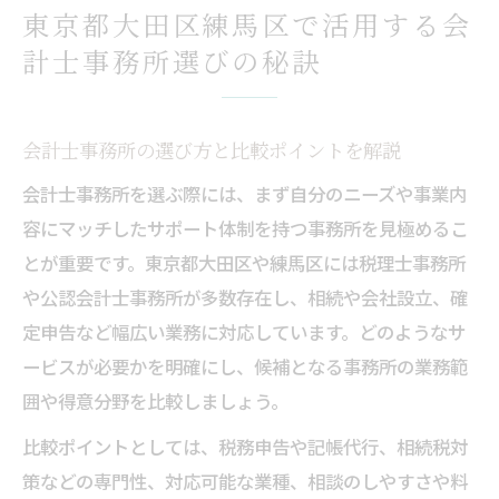
事務所選びで重視したい会計士フィードバ
東京都大田区練馬区で活用する会
ック活用法
計士事務所選びの秘訣
失敗しないための会計士事務所選定基準と
注意点
会計士事務所の特徴を理解し自分に合う選
会計士事務所の選び方と比較ポイントを解説
択を
会計士事務所を選ぶ際には、まず自分のニーズや事業内
会計士の実践的なフィードバックが事務所選定
容にマッチしたサポート体制を持つ事務所を見極めるこ
に効く理由
とが重要です。東京都大田区や練馬区には税理士事務所
会計士からのフィードバックが事務所選び
や公認会計士事務所が多数存在し、相続や会社設立、確
に有効な理由
定申告など幅広い業務に対応しています。どのようなサ
ービスが必要かを明確にし、候補となる事務所の業務範
事務所選定に役立つ会計士フィードバック
囲や得意分野を比較しましょう。
の活用法
会計士事務所の実体験に基づくアドバイス
比較ポイントとしては、税務申告や記帳代行、相続税対
の魅力
策などの専門性、対応可能な業種、相談のしやすさや料