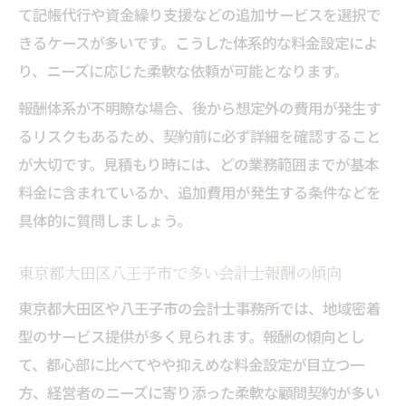
て記帳代行や資金繰り支援などの追加サービスを選択で
会計士報酬体系の落とし穴と注意点とは
きるケースが多いです。こうした体系的な料金設定によ
会計士事務所選びでありがちな失敗例
り、ニーズに応じた柔軟な依頼が可能となります。
報酬体系に隠れた追加費用の確認方法
報酬体系が不明瞭な場合、後から想定外の費用が発生す
会計士報酬体系の契約前に注意すべき点
るリスクもあるため、契約前に必ず詳細を確認すること
ダメな会計士事務所の特徴と見抜き方
が大切です。見積もり時には、どの業務範囲までが基本
丸投げ依頼時に発生する費用への注意
料金に含まれているか、追加費用が発生する条件などを
地域密着型会計士事務所が支持される理由
具体的に質問しましょう。
地域密着型会計士事務所の強みとは何か
地元経営者が選ぶ会計士報酬体系の魅力
東京都大田区八王子市で多い会計士報酬の傾向
会計士事務所の安心感と細やかな対応力
東京都大田区や八王子市の会計士事務所では、地域密着
地元情報に精通した会計士事務所の利点
型のサービス提供が多く見られます。報酬の傾向とし
て、都心部に比べてやや抑えめな料金設定が目立つ一
報酬体系の柔軟さと相談しやすさの理由
方、経営者のニーズに寄り添った柔軟な顧問契約が多い
報酬体系を通じて得られる経営サポートの実際