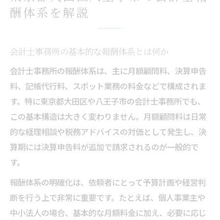
地域別に見る会計士事務所の特徴と相場
酬体系を解説
報酬体系に強い会計士事務所の選び方
信頼できる会計士事務所の選定基準とは
会計士事務所の基本的な報酬体系とは何か
報酬体系が明確な会計士事務所の利点
会計士事務所の報酬体系は、主に月額顧問料、決算申告
事業規模別に適した会計士事務所の特徴
料、記帳代行料、スポット業務の料金などで構成されま
相談時に注目すべき会計士報酬体系の比較
す。特に東京都大田区や八王子市の会計士事務所でも、
料金体系とサービス内容の確認ポイント
この基本構造は大きく変わりません。月額顧問料は日常
自社に適した会計士事務所を見極める秘訣
的な経理相談や税務アドバイスの対価として発生し、決
会計士事務所選びは業種対応力が重要
算期には決算申告料が追加で請求されるのが一般的で
報酬体系で分かるサービスの質と内容
す。
会計士との顧問契約形態と費用の関係
報酬体系の明確化は、依頼者にとって予算計画や経営判
自社課題に合う会計士報酬体系の見極め方
断を行う上で非常に重要です。たとえば、個人事業主や
経営方針に沿った事務所の探し方と比較
中小法人の場合、基本的な月額料金に加え、必要に応じ