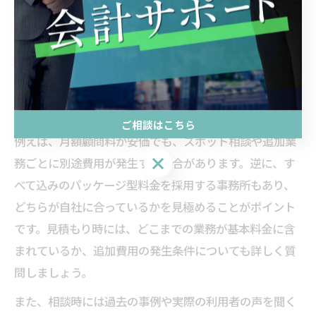
算申告料だけでなく、記帳代行や相続相談など各種サー
ビスごとに費用がどのように設定されているかを確認す
ることが大切です。東京都大田区や八王子市の会計士事
務所では、報酬体系が細分化されている場合も多く、サ
ービス内容と料金のバランスを見極める必要がありま
す。
ご相談はこちら
例えば、月額顧問料が安価でも、スポット相談や追加業
ご相談はこちら
務ごとに別途費用が発生する場合があります。逆に、す
べて込みのパッケージ型料金を採用する事務所もあり、
どちらが自社に合っているかを見極めることがポイント
です。見積もり時には、どこまでの業務が基本料金に含
まれているか、追加費用の発生条件についても詳しく質
問しましょう。
また、相談時には過去の事例や実際の利用者の声を聞く