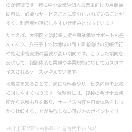
のが特徴です。特に中小企業や個人事業主向けの月額顧
会計士事務所による経営サポート事例紹介
問料は、必要なサービスごとに細分化されていることが
報酬体系が経営戦略に及ぼす具体的効果
多く、利用者が選択しやすい仕組みとなっています。
会計士事務所の提供する付加価値サービス
たとえば、大田区では起業支援や事業承継サポートも盛
経営課題解決に役立つ会計士報酬体系の特
んであり、八王子市では地域の商工業者向けの記帳代行
徴
や確定申告支援の需要が高い傾向です。こうした傾向を
会計士事務所のサポート内容と費用対効果
反映して、報酬体系も業種や事業規模に応じてカスタマ
イズされるケースが増えています。
地域差を知ることで、適正な料金やサービス内容を比較
検討しやすくなります。依頼前には、複数の会計士事務
所から見積もりを取り、サービス内容や料金体系をしっ
かり比較することが失敗しない選び方のポイントです。
会計士事務所の顧問料と追加費用の内訳