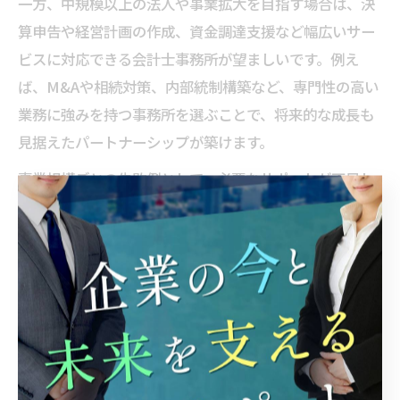
一方、中規模以上の法人や事業拡大を目指す場合は、決
算申告や経営計画の作成、資金調達支援など幅広いサー
ビスに対応できる会計士事務所が望ましいです。例え
ば、M&Aや相続対策、内部統制構築など、専門性の高い
業務に強みを持つ事務所を選ぶことで、将来的な成長も
見据えたパートナーシップが築けます。
事業規模ごとの失敗例として、必要なサポートが不足し
ていたり、逆に過剰なサービスで費用がかさむケースも
あります。自社の現状や将来像を明確にし、最適な会計
士事務所を選ぶことが重要です。事前相談時に、自社の
ニーズをしっかり伝えましょう。
相談時に注目すべき会計士報酬体系の比較
会計士事務所の報酬体系を比較する際には、顧問料や決